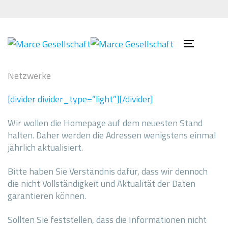
Links
Zur
überspringen
primären
Navigation
springen
Toggle
Zum
navigatio
Inhalt
Netzwerke
springen
[divider divider_type=”light”][/divider]
Wir wollen die Homepage auf dem neuesten Stand
halten. Daher werden die Adressen wenigstens einmal
jährlich aktualisiert.
Bitte haben Sie Verständnis dafür, dass wir dennoch
die nicht Vollständigkeit und Aktualität der Daten
garantieren können.
Sollten Sie feststellen, dass die Informationen nicht