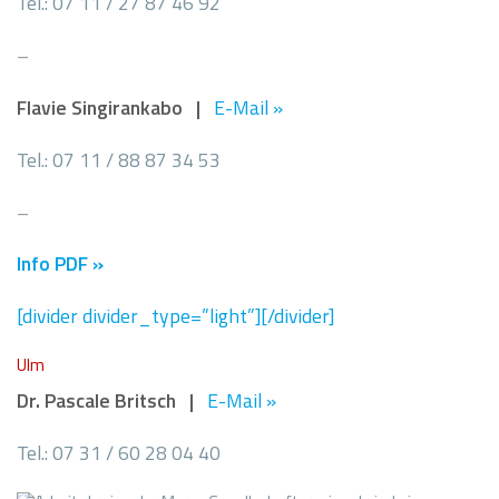
Tel.: 07 11 / 27 87 46 92
–
Flavie Singirankabo |
E-Mail »
Tel.: 07 11 / 88 87 34 53
–
Info PDF »
[divider divider_type=”light”][/divider]
Ulm
Dr. Pascale Britsch |
E-Mail »
Tel.: 07 31 / 60 28 04 40