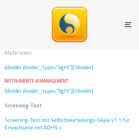
Links
Zur
überspringen
primären
Navigation
springen
Tog
Zum
nav
Inhalt
springen
Materialien
[divider divider_type=”light”][/divider]
INSTRUMENTE & MANAGEMENT
[divider divider_type=”light”][/divider]
Screening-Test
Screening-Test mit Selbstbeurteilungs-Skala V1.1 für
Erwachsene mit ADHS »