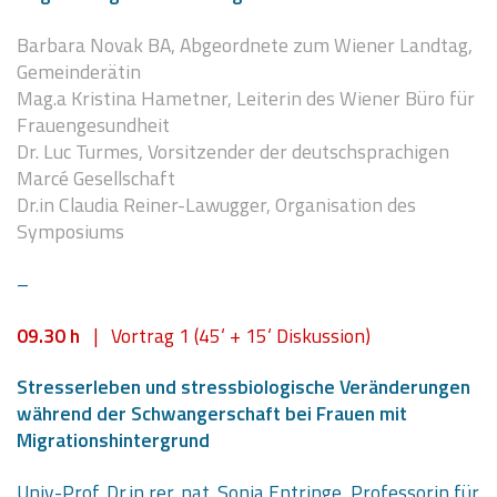
Barbara Novak BA, Abgeordnete zum Wiener Landtag,
Gemeinderätin
Mag.a Kristina Hametner, Leiterin des Wiener Büro für
Frauengesundheit
Dr. Luc Turmes, Vorsitzender der deutschsprachigen
Marcé Gesellschaft
Dr.in Claudia Reiner-Lawugger, Organisation des
Symposiums
–
09
.3
0 h
| Vortrag 1 (45‘ + 15‘ Diskussion)
Stresserleben und stressbiologische Veränderungen
während der Schwangerschaft bei Frauen mit
Migrationshintergrund
Univ.-Prof. Dr.in rer. nat. Sonja Entringe, Professorin für