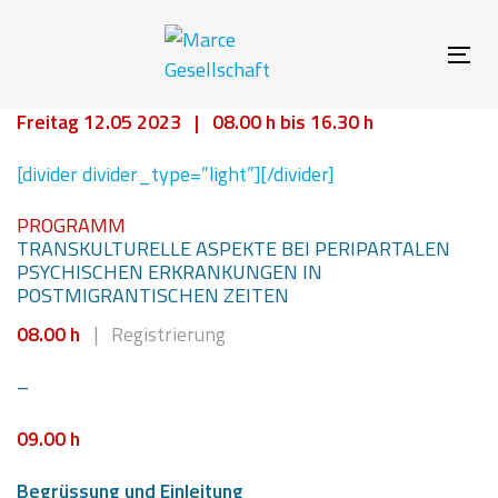
Links
Zur
überspringen
primären
Navigation
Tog
springen
nav
Zum
Freitag 12.05 2023 | 08
.00 h bis 16.3
0 h
Inhalt
springen
[divider divider_type=”light”][/divider]
PROGRAMM
TRANSKULTURELLE ASPEKTE BEI PERIPARTALEN
PSYCHISCHEN ERKRANKUNGEN IN
POSTMIGRANTISCHEN ZEITEN
08.00 h
| Registrierung
–
09.00 h
Begrüssung und Einleitung