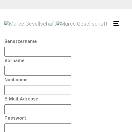
Links
Zur
überspringen
primären
Navigation
Toggle
springen
navigat
Zum
Benutzername
Inhalt
springen
Vorname
Nachname
E-Mail-Adresse
Passwort