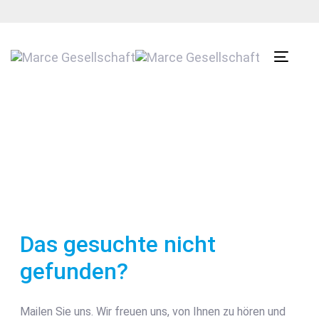
Links
Zur
überspringen
primären
Navigation
Toggle
springen
navigat
Zum
Inhalt
springen
Das gesuchte nicht
gefunden?
Mailen Sie uns. Wir freuen uns, von Ihnen zu hören und