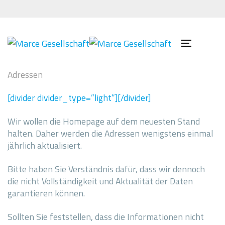
Links
Zur
überspringen
primären
Navigation
springen
Toggle
Zum
navigatio
Inhalt
Adressen
springen
[divider divider_type=”light”][/divider]
Wir wollen die Homepage auf dem neuesten Stand
halten. Daher werden die Adressen wenigstens einmal
jährlich aktualisiert.
Bitte haben Sie Verständnis dafür, dass wir dennoch
die nicht Vollständigkeit und Aktualität der Daten
garantieren können.
Sollten Sie feststellen, dass die Informationen nicht